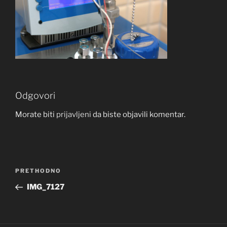
Odgovori
Morate biti
prijavljeni
da biste objavili komentar.
Navigacija
Prethodna
PRETHODNO
objava
objava
IMG_7127