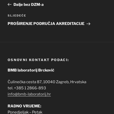
objava
objava
Dalje bez DZM-a
Sljedeća
SLJEDEĆE
objava
PROŠIRENJE PODRUČJA AKREDITACIJE
OSNOVNI KONTAKT PODACI:
BMB laboratorij Brcković
Čulinečka cesta 87, 10040 Zagreb, Hrvatska
tel. +385 1 2866-893
info@bmb-laboratorij.hr
RADNO VRIJEME:
Ponedjeljak – Petak