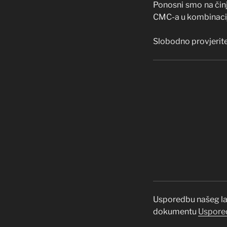
Ponosni smo na čin
CMC-a u kombinaciji
Slobodno provjerite
Usporedbu našeg lab
dokumentu
Uspored