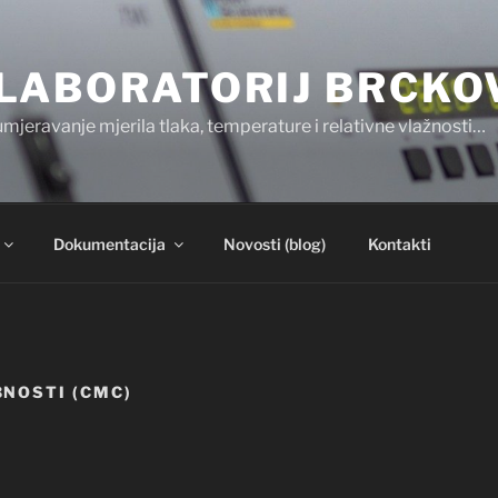
LABORATORIJ BRCKO
umjeravanje mjerila tlaka, temperature i relativne vlažnosti…
Dokumentacija
Novosti (blog)
Kontakti
NOSTI (CMC)