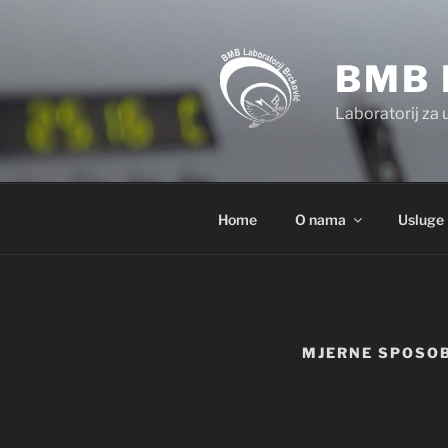
Preskoči
na
sadržaj
BMB 
Laboratorij za 
Home
O nama
Usluge
MJERNE SPOSOB