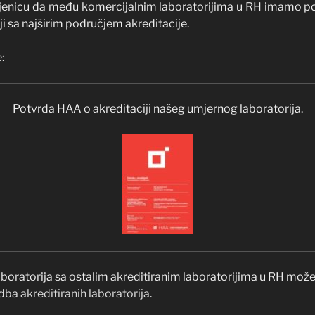
jenicu da među komercijalnim laboratorijima u RH imamo pon
 sa najširim područjem akreditacije.
:
Potvrda HAA o akreditaciji našeg umjernog laboratorija.
oratorija sa ostalim akreditiranim laboratorijima u RH mož
ba akreditiranih laboratorija
.