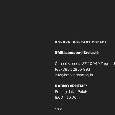
OSNOVNI KONTAKT PODACI:
BMB laboratorij Brcković
Čulinečka cesta 87, 10040 Zagreb, 
tel. +385 1 2866-893
info@bmb-laboratorij.hr
RADNO VRIJEME:
Ponedjeljak – Petak
8:00 – 16:00 h
više