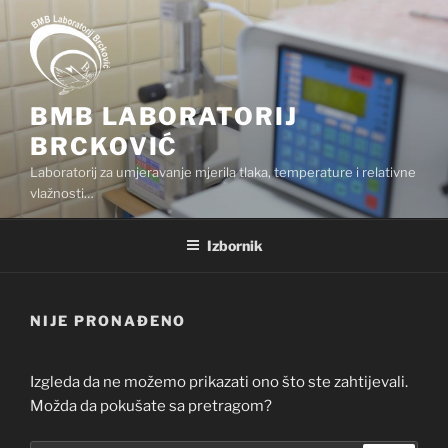
Preskoči
na
sadržaj
BMB LABORATORIJ
BRCKOVIĆ
Laboratorij za umjeravanje mjerila tlaka, temperature i relativne
vlažnosti…
Izbornik
NIJE PRONAĐENO
Izgleda da ne možemo prikazati ono što ste zahtijevali.
Možda da pokušate sa pretragom?