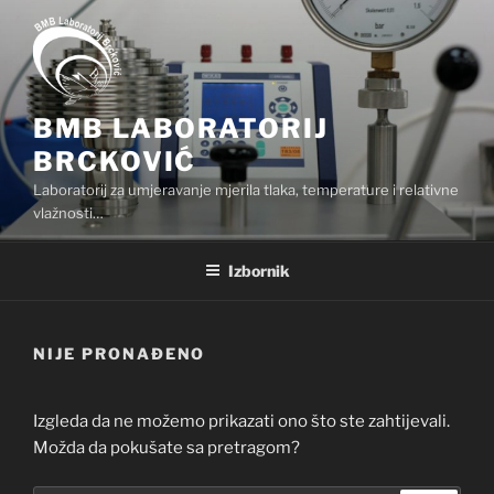
Preskoči
na
sadržaj
BMB LABORATORIJ
BRCKOVIĆ
Laboratorij za umjeravanje mjerila tlaka, temperature i relativne
vlažnosti…
Izbornik
NIJE PRONAĐENO
Izgleda da ne možemo prikazati ono što ste zahtijevali.
Možda da pokušate sa pretragom?