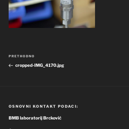
Navigacija
Prethodna
PRETHODNO
objava
objava
cropped-IMG_4170.jpg
OSNOVNI KONTAKT PODACI:
BMB laboratorij Brcković