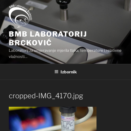
Preskoči
na
sadržaj
BMB LABORATORIJ
BRCKOVIĆ
Laboratorij za umjeravanje mjerila tlaka, temperature i relativne
vlažnosti…
Izbornik
cropped-IMG_4170.jpg