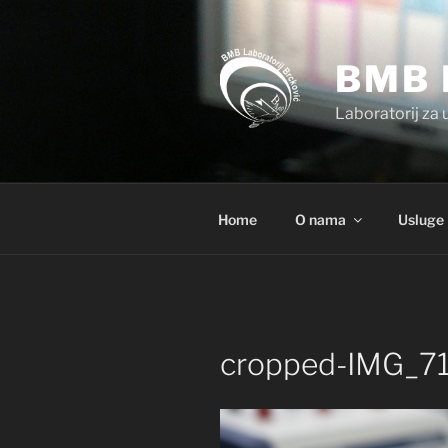
Preskoči
na
sadržaj
BMB 
Laboratorij za 
Home
O nama
Usluge
cropped-IMG_71