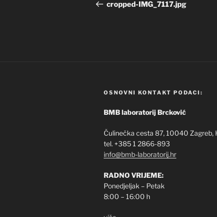
objava
objava
cropped-IMG_7117.jpg
OSNOVNI KONTAKT PODACI:
BMB laboratorij Brcković
Čulinečka cesta 87, 10040 Zagreb, 
tel. +385 1 2866-893
info@bmb-laboratorij.hr
RADNO VRIJEME:
Ponedjeljak – Petak
8:00 – 16:00 h