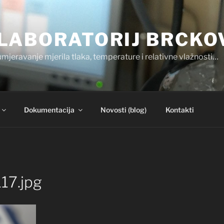
LABORATORIJ BRCKO
umjeravanje mjerila tlaka, temperature i relativne vlažnosti…
Dokumentacija
Novosti (blog)
Kontakti
17.jpg