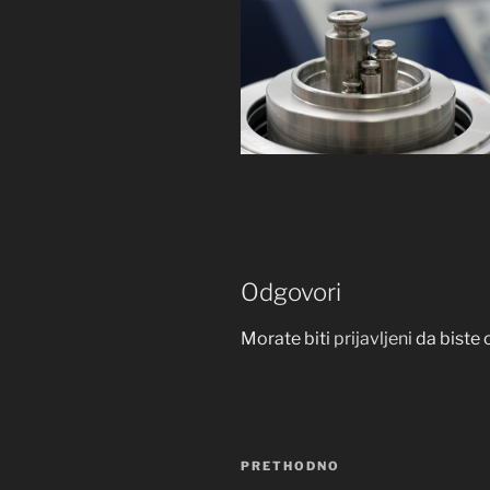
Odgovori
Morate biti
prijavljeni
da biste 
Navigacija
Prethodna
PRETHODNO