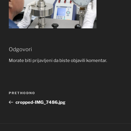
Odgovori
Morate biti
prijavljeni
da biste objavili komentar.
Navigacija
Prethodna
PRETHODNO
objava
objava
cropped-IMG_7486.jpg