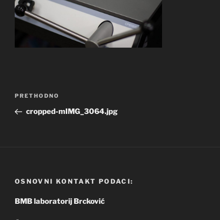
Navigacija
Prethodna
PRETHODNO
objava
objava
cropped-mIMG_3064.jpg
OSNOVNI KONTAKT PODACI:
BMB laboratorij Brcković