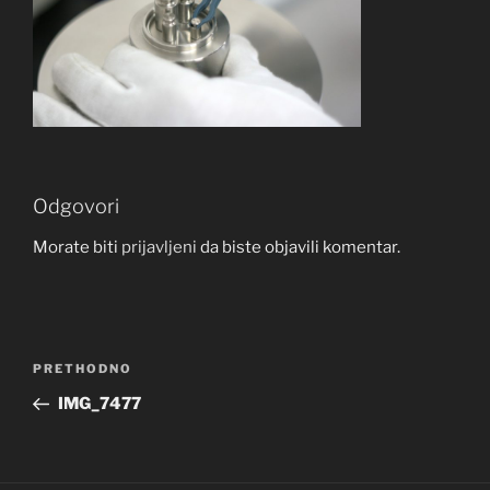
Odgovori
Morate biti
prijavljeni
da biste objavili komentar.
Navigacija
Prethodna
PRETHODNO
objava
objava
IMG_7477