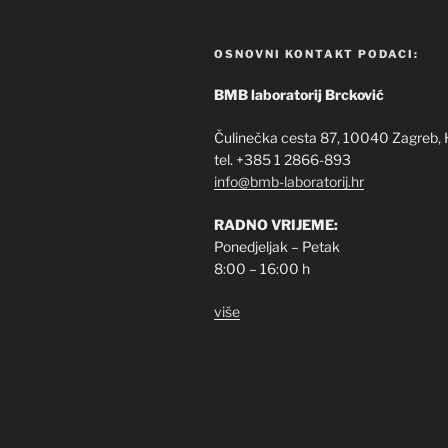
OSNOVNI KONTAKT PODACI:
BMB laboratorij Brcković
Čulinečka cesta 87, 10040 Zagreb, 
tel. +385 1 2866-893
info@bmb-laboratorij.hr
RADNO VRIJEME:
Ponedjeljak – Petak
8:00 – 16:00 h
više