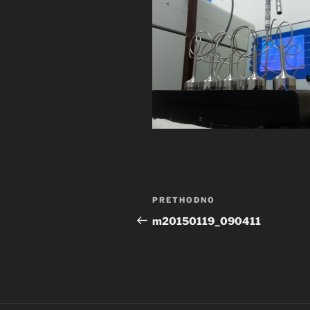
Navigacija
Prethodna
PRETHODNO
objava
objava
m20150119_090411