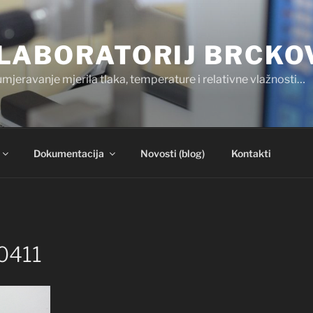
LABORATORIJ BRCKO
umjeravanje mjerila tlaka, temperature i relativne vlažnosti…
Dokumentacija
Novosti (blog)
Kontakti
0411