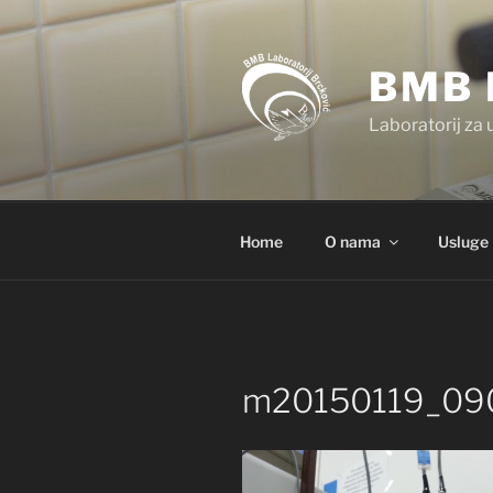
Preskoči
na
sadržaj
BMB 
Laboratorij za 
Home
O nama
Usluge
m20150119_09