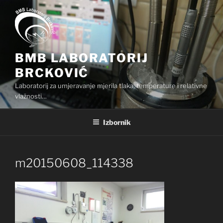
Preskoči
na
sadržaj
BMB LABORATORIJ
BRCKOVIĆ
Laboratorij za umjeravanje mjerila tlaka, temperature i relativne
vlažnosti…
Izbornik
m20150608_114338