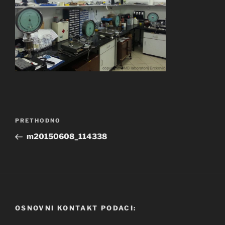
Navigacija
Prethodna
PRETHODNO
objava
objava
m20150608_114338
OSNOVNI KONTAKT PODACI: