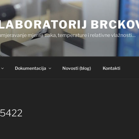
LABORATORIJ BRCKO
umjeravanje mjerila tlaka, temperature i relativne vlažnosti…
Dokumentacija
Novosti (blog)
Kontakti
5422