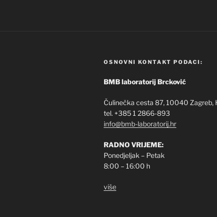
OSNOVNI KONTAKT PODACI:
BMB laboratorij Brcković
Čulinečka cesta 87, 10040 Zagreb, 
tel. +385 1 2866-893
info@bmb-laboratorij.hr
RADNO VRIJEME:
Ponedjeljak – Petak
8:00 – 16:00 h
više