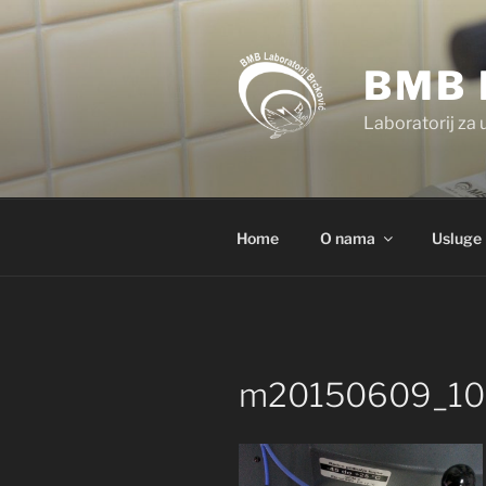
Preskoči
na
sadržaj
BMB 
Laboratorij za 
Home
O nama
Usluge
m20150609_10