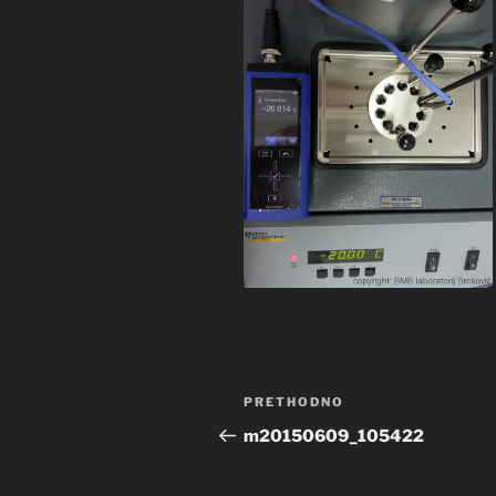
Navigacija
Prethodna
PRETHODNO
objava
objava
m20150609_105422