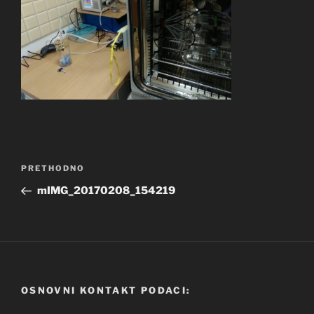
Navigacija
Prethodna
PRETHODNO
objava
objava
mIMG_20170208_154219
OSNOVNI KONTAKT PODACI: