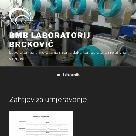
Preskoči
na
sadržaj
BMB LABORATORIJ
BRCKOVIĆ
Laboratorij za umjeravanje mjerila tlaka, temperature i relativne
vlažnosti…
Izbornik
Zahtjev za umjeravanje