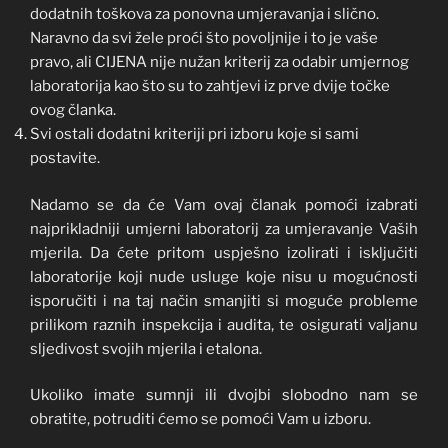
dodatnih toškova za ponovna umjeravanja i slično.
Naravno da svi žele proći što povoljnije i to je vaše
pravo, ali CIJENA nije nužan kriterij za odabir umjernog
laboratorija kao što su to zahtjevi iz prve dvije točke
ovog članka.
Svi ostali dodatni kriteriji pri izboru koje si sami
postavite.
Nadamo se da će Vam ovaj članak pomoći izabrati
najprikladniji umjerni laboratorij za umjeravanje Vaših
mjerila. Da ćete pritom uspješno izolirati i isključiti
laboratorije koji nude usluge koje nisu u mogućnosti
isporučiti i na taj način smanjiti si moguće probleme
prilikom raznih inspekcija i audita, te osigurati valjanu
sljedivost svojih mjerila i etalona.
Ukoliko imate sumnji ili dvojbi slobodno nam se
obratite, potruditi ćemo se pomoći Vam u izboru.