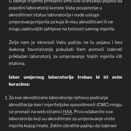
U zadnje vrijeme primjetili smo sve učestaliju pojavu da
pojedini laboratoriji koriste Vaše povjerenje u
akreditirani status laboratorija i nude usluge
umjeravanja mjerila za koja ili nisu akreditirani ili ne
mogu zadovoljiti zahtjeve na točnost samog mjerila.
Želja nam je skrenuti Vašu pažnju na tu pojavu i bez
ikakvog favoriziranja pokušati Vam pomoći izabrati
prikladan laboratorij za umjeravanje Vaših mjerila i/ili
etalona.
Izbor umjernog laboratorija trebao bi ići ovim
koracima:
Za sve akreditirane laboratorije njihovo područje
akreditacije kao i mjeriteljske sposobnosti (CMC) mogu
se pronaći na web stranici
HAA
. Prvo odaberite sve
laboratorije koji su akreditirani za umjeravanje vrste
mjerila kojeg imate. Zatim obratite pažnju da izabrani