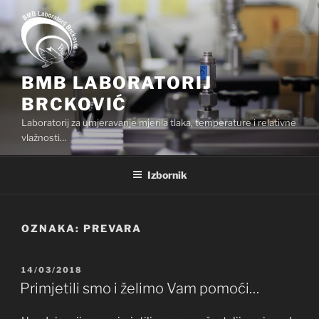
Preskoči
na
sadržaj
BMB LABORATORIJ
BRCKOVIĆ
Laboratorij za umjeravanje mjerila tlaka, temperature i relativne
vlažnosti…
Izbornik
OZNAKA:
PREVARA
OBJAVLJENO
14/03/2018
Primjetili smo i želimo Vam pomoći…