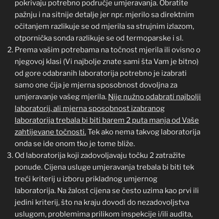
pokrivaju potrebno područje umjeravanja. Obratite
pažnju i na sitnije detalje jer npr. mjerilo sa direktnim
očitanjem razlikuje se od mjerila sa strujnim izlazom,
otpornička sonda razlikuje se od termoparske i sl.
Prema vašim potrebama na točnost mjerila ili ovisno o
njegovoj klasi (Vi najbolje znate sami šta Vam je bitno)
od gore odabranih laboratorija potrebno je izabrati
samo one čija je mjerna sposobnost dovoljna za
umjeravanje vašeg mjerila.
Nije nužno odabrati najbolji
laboratorij, ali mjerna sposobnost izabranog
laboratorija trebala bi biti barem 2 puta manja od Vaše
zahtijevane točnosti.
Tek ako nema takvog laboratorija
onda se ide onom tko je tome bliže.
Od laboratorija koji zadovoljavaju točku 2 zatražite
ponude. Cijena usluge umjeravanja trebala bi biti tek
treći kriterij u izboru prikladnog umjernog
laboratorija. Na žalost cijena se često uzima kao prvi ili
jedini kriterij, što na kraju dovodi do nezadovoljstva
uslugom, problemima prilikom inspekcije i/ili audita,