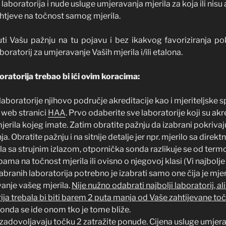
 laboratorija i nude usluge umjeravanja mjerila za koja ili nisu a
htjeve na točnost samog mjerila.
uti Vašu pažnju na tu pojavu i bez ikakvog favoriziranja 
boratorij za umjeravanje Vaših mjerila i/ili etalona.
ratorija trebao bi ići ovim koracima:
 laboratorije njihovo područje akreditacije kao i mjeriteljske
 web stranici
HAA
. Prvo odaberite sve laboratorije koji su akr
jerila kojeg imate. Zatim obratite pažnju da izabrani pokriva
. Obratite pažnju i na sitnije detalje jer npr. mjerilo sa direk
ila sa strujnim izlazom, otpornička sonda razlikuje se od termo
ma na točnost mjerila ili ovisno o njegovoj klasi (Vi najbolj
dabranih laboratorija potrebno je izabrati samo one čija je m
anje vašeg mjerila.
Nije nužno odabrati najbolji laboratorij, 
ja trebala bi biti barem 2 puta manja od Vaše zahtijevane toč
 onda se ide onom tko je tome bliže.
 zadovoljavaju točku 2 zatražite ponude. Cijena usluge umjerav