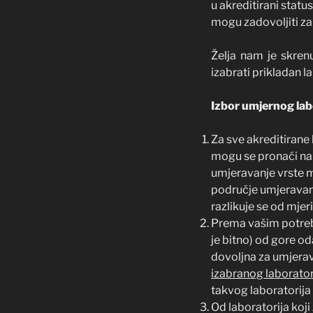
u akreditirani status
mogu zadovoljiti za
Želja nam je skren
izabrati prikladan la
Izbor umjernog labo
Za sve akreditirane
mogu se pronaći na
umjeravanje vrste m
područje umjeravanja
razlikuje se od mjer
Prema vašim potreba
je bitno) od gore o
dovoljna za umjerav
izabranog laboratori
takvog laboratorija
Od laboratorija koji