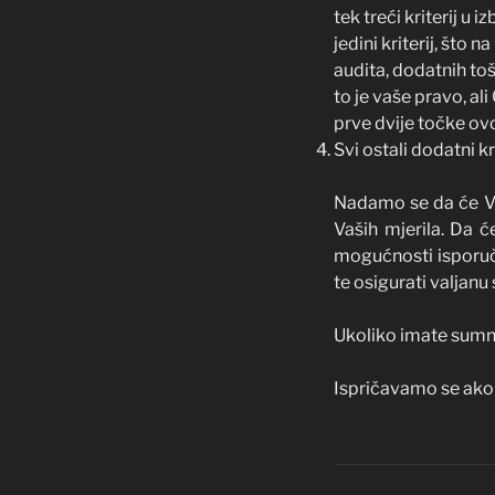
tek treći kriterij u 
jedini kriterij, što
audita, dodatnih toš
to je vaše pravo, al
prve dvije točke ov
Svi ostali dodatni kr
Nadamo se da će Vam
Vaših mjerila. Da će
mogućnosti isporuči
te osigurati valjanu 
Ukoliko imate sumnj
Ispričavamo se ako 