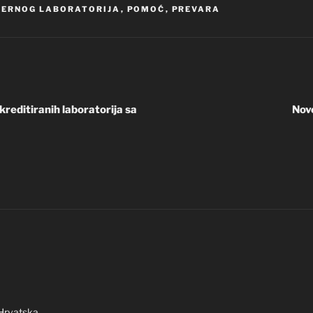
JERNOG LABORATORIJA
,
POMOĆ
,
PREVARA
reditiranih laboratorija sa
Nov
Hrvatska