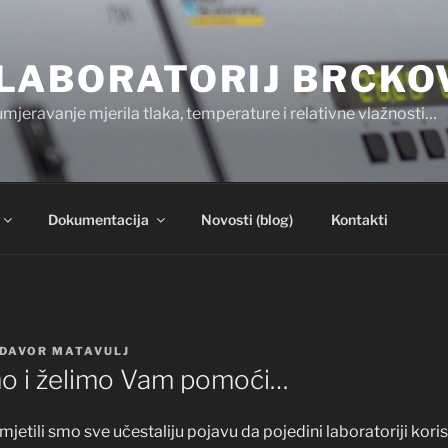
LABORATORIJ BRCKO
umjeravanje mjerila tlaka, temperature i relativne vlažnosti…
Dokumentacija
Novosti (blog)
Kontakti
DAVOR MATAVULJ
smo i želimo Vam pomoći…
mjetili smo sve učestaliju pojavu da pojedini laboratoriji kor