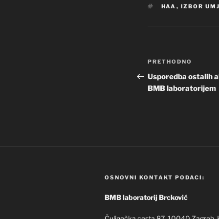
OZNAKE
HAA
,
IZBOR UM
Navigacija
Prethodna
PRETHODNO
objava
objava
Usporedba ostalih ak
BMB laboratorijem
OSNOVNI KONTAKT PODACI:
BMB laboratorij Brcković
Čulinečka cesta 87, 10040 Zagreb, 