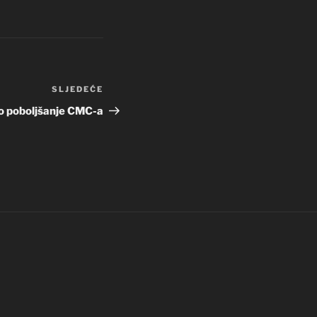
SLJEDEĆE
Sljedeća
objava
o poboljšanje CMC-a