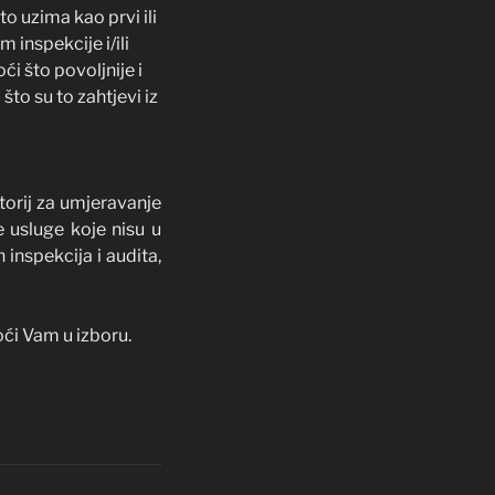
to uzima kao prvi ili
 inspekcije i/ili
i što povoljnije i
što su to zahtjevi iz
torij za umjeravanje
de usluge koje nisu u
inspekcija i audita,
oći Vam u izboru.