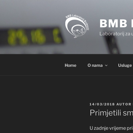
Preskoči
na
sadržaj
BMB 
Laboratorij za 
Home
O nama
Usluge
OBJAVLJENO
14/03/2018
AUTOR
Primjetili 
U zadnje vrijeme pri