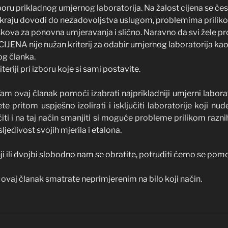
izboru prikladnog umjernog laboratorija. Na žalost cijena se čes
 na kraju dovodi do nezadovoljstva uslugom, problemima prilikom
kova za ponovna umjeravanja i slično. Naravno da svi žele proć
i CIJENA nije nužan kriterij za odabir umjernog laboratorija kao 
og članka.
iteriji pri izboru koje si sami postavite.
 ovaj članak pomoći izabrati najprikladniji umjerni labora
te pritom uspješno izolirati i isključiti laboratorije koji nu
ti i na taj način smanjiti si moguće probleme prilikom raznih 
sljedivost svojih mjerila i etalona.
i ili dvojbi slobodno nam se obratite, potruditi ćemo se pom
ovaj članak smatrate neprimjerenim na bilo koji način.