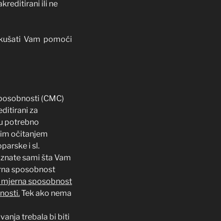
kreditirani ili ne
pokušati Vam pomoći
 sposobnosti (CMC)
editirani za
ju potrebno
tnim očitanjem
parske i sl.
e znate sami šta Vam
jerna sposobnost
ali mjerna sposobnost
nosti.
Tek ako nema
anja trebala bi biti