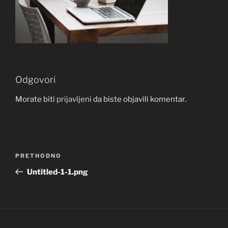
Odgovori
Morate biti
prijavljeni
da biste objavili komentar.
Navigacija
Prethodna
PRETHODNO
objava
objava
Untitled-1-1.png