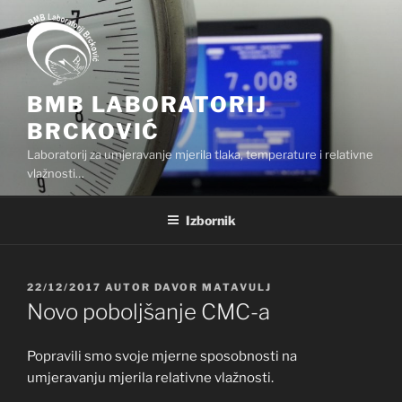
Preskoči
na
sadržaj
BMB LABORATORIJ
BRCKOVIĆ
Laboratorij za umjeravanje mjerila tlaka, temperature i relativne
vlažnosti…
Izbornik
OBJAVLJENO
22/12/2017
AUTOR
DAVOR MATAVULJ
Novo poboljšanje CMC-a
Popravili smo svoje mjerne sposobnosti na
umjeravanju mjerila relativne vlažnosti.