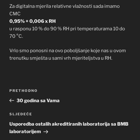
Za digitalna mjerila relativne vlažnosti sada imamo
CMC
0,95% + 0,006 x RH
u rasponu 10 % do 90 % RH pri temperaturama 10 do
70 °C.
Vrlo smo ponosni na ovo poboljšanje koje nas u ovom
trenutku smješta u sami vrh mjeriteljstva u RH.
Navigacija
Prethodna
PRETHODNO
objava
objava
30 godina sa Vama
Sljedeća
SLJEDEĆE
objava
Usporedba ostalih akreditiranih laboratorija sa BMB
laboratorijem